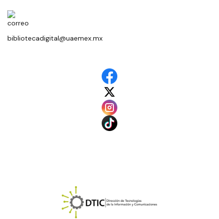
bibliotecadigital@uaemex.mx